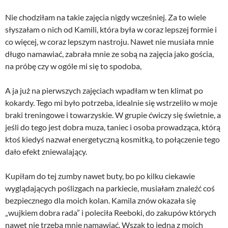
Nie chodziłam na takie zajęcia nigdy wcześniej. Za to wiele
słyszałam o nich od Kamili, która była w coraz lepszej formie i
co więcej, w coraz lepszym nastroju. Nawet nie musiała mnie
długo namawiać, zabrała mnie ze sobą na zajęcia jako gościa,
na próbę czy w ogóle mi się to spodoba,
A ja już na pierwszych zajęciach wpadłam w ten klimat po
kokardy. Tego mi było potrzeba, idealnie się wstrzeliło w moje
braki treningowe i towarzyskie. W grupie ćwiczy się świetnie, a
jeśli do tego jest dobra muza, taniec i osoba prowadząca, którą
ktoś kiedyś nazwał energetyczną kosmitką, to połączenie tego
dało efekt zniewalający.
Kupiłam do tej zumby nawet buty, bo po kilku ciekawie
wyglądających poślizgach na parkiecie, musiałam znaleźć coś
bezpiecznego dla moich kolan. Kamila znów okazała się
„wujkiem dobra rada” i poleciła Reeboki, do zakupów których
nawet nie trzeba mnie namawiać. Wszak to jedna z moich