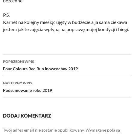
bezcenne.
P.S.
Karnet na kolejny miesiąc ujęty w budżecie a ja sama ciekawa
jestem jak te zajęcia wpłyną na poprawę mojej kondycji i biegi.
Nawigacja
POPRZEDNI WPIS
wpisu
Four Colours Red Run Inowrocław 2019
NASTĘPNY WPIS
Podsumowanie roku 2019
DODAJ KOMENTARZ
Twój adres email nie zostanie opublikowany.
Wymagane pola są