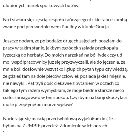
ulubionych marek sportowych butów.
No i stałam się częścią zespołu tańczącego dzikie tańce zumbą
zwane pod przewodnictwem Pauliny w klubie Gracja.
Jeszcze dodam, że po bodajże drugich zajęciach poszłam do
pracy w takim stanie, jakbym ogródek sąsiada przekopała
łyżeczką do herbaty. Do moich narzekań na ból łydek czy ud
moi współpracownicy już się przyzwyczaili, ale do jęczenia, że
mnie boli dosłownie wszystko i głupich pytań typu czy wiedzą,
że gdzieś tam na dole pleców człowiek posiada jakieś mięśnie,
nie nawykli. Patrzyli dość ciekawie z pytaniem w oczach co
takiego tym razem wymyśliłam, że moje biedne starsze nieco
ciało, zareagowało w ten sposób. Czyżbym na banji skoczyła a
może przepłynęłam morze wpław?
Nacierając się maścią przeciwbólową wyjaśniłam im, że…
byłam na ZUMBIE przecież. Zdumienie w ich oczach…