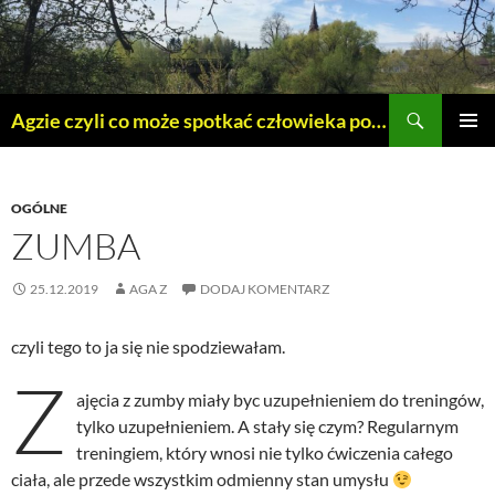
Szukaj
Agzie czyli co może spotkać człowieka po 45 – tce.
PRZEJDŹ
MENU
DO
GŁÓWN
TREŚCI
OGÓLNE
ZUMBA
25.12.2019
AGA Z
DODAJ KOMENTARZ
czyli tego to ja się nie spodziewałam.
Z
ajęcia z zumby miały byc uzupełnieniem do treningów,
tylko uzupełnieniem. A stały się czym? Regularnym
treningiem, który wnosi nie tylko ćwiczenia całego
ciała, ale przede wszystkim odmienny stan umysłu