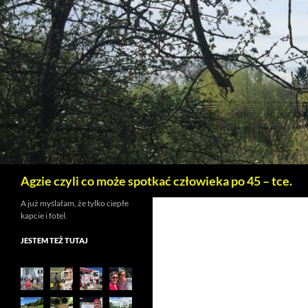
Szukaj
Agzie czyli co może spotkać człowieka po 45 – tce.
A już myślałam, że tylko ciepłe
kapcie i fotel.
JESTEM TEŻ TUTAJ