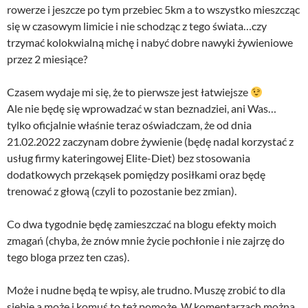
rowerze i jeszcze po tym przebiec 5km a to wszystko mieszcząc
się w czasowym limicie i nie schodząc z tego świata…czy
trzymać kolokwialną michę i nabyć dobre nawyki żywieniowe
przez 2 miesiące?
Czasem wydaje mi się, że to pierwsze jest łatwiejsze
Ale nie będę się wprowadzać w stan beznadziei, ani Was…
tylko oficjalnie właśnie teraz oświadczam, że od dnia
21.02.2022 zaczynam dobre żywienie (będę nadal korzystać z
usług firmy kateringowej Elite-Diet) bez stosowania
dodatkowych przekąsek pomiędzy posiłkami oraz będę
trenować z głową (czyli to pozostanie bez zmian).
Co dwa tygodnie będę zamieszczać na blogu efekty moich
zmagań (chyba, że znów mnie życie pochłonie i nie zajrzę do
tego bloga przez ten czas).
Może i nudne będą te wpisy, ale trudno. Muszę zrobić to dla
siebie a może i komuś to też pomoże. W komentarzach można