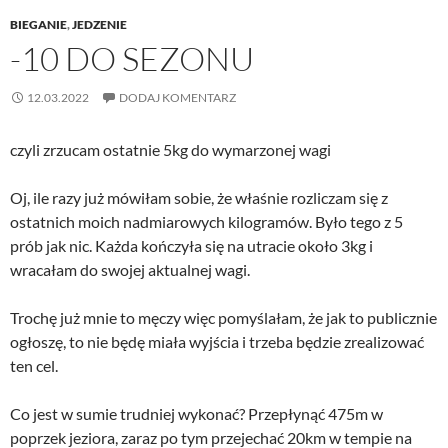
BIEGANIE
,
JEDZENIE
-10 DO SEZONU
12.03.2022
DODAJ KOMENTARZ
czyli zrzucam ostatnie 5kg do wymarzonej wagi
Oj, ile razy już mówiłam sobie, że właśnie rozliczam się z
ostatnich moich nadmiarowych kilogramów. Było tego z 5
prób jak nic. Każda kończyła się na utracie około 3kg i
wracałam do swojej aktualnej wagi.
Trochę już mnie to męczy więc pomyślałam, że jak to publicznie
ogłoszę, to nie będę miała wyjścia i trzeba będzie zrealizować
ten cel.
Co jest w sumie trudniej wykonać? Przepłynąć 475m w
poprzek jeziora, zaraz po tym przejechać 20km w tempie na