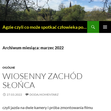
Szukaj
Agzie czyli co może spotkać człowieka po 45 – tce.
PRZEJDŹ
MENU
DO
GŁÓWN
TREŚCI
Archiwum miesiąca: marzec 2022
OGÓLNE
WIOSENNY ZACHÓD
SŁOŃCA
27.03.2022
DODAJ KOMENTARZ
czyli jazda na dwie kamery i próba zmontowania filmu