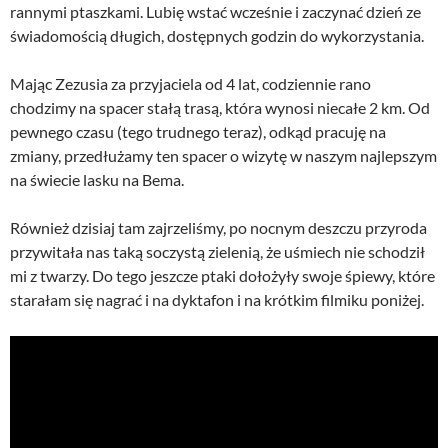
rannymi ptaszkami. Lubię wstać wcześnie i zaczynać dzień ze
świadomością długich, dostępnych godzin do wykorzystania.
Mając Zezusia za przyjaciela od 4 lat, codziennie rano
chodzimy na spacer stałą trasą, która wynosi niecałe 2 km. Od
pewnego czasu (tego trudnego teraz), odkąd pracuję na
zmiany, przedłużamy ten spacer o wizytę w naszym najlepszym
na świecie lasku na Bema.
Również dzisiaj tam zajrzeliśmy, po nocnym deszczu przyroda
przywitała nas taką soczystą zielenią, że uśmiech nie schodził
mi z twarzy. Do tego jeszcze ptaki dołożyły swoje śpiewy, które
starałam się nagrać i na dyktafon i na krótkim filmiku poniżej.