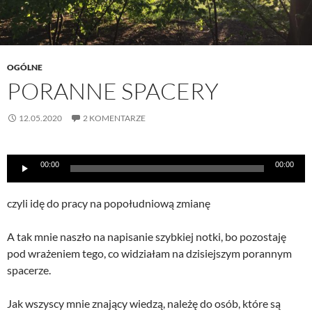
OGÓLNE
PORANNE SPACERY
12.05.2020
2 KOMENTARZE
Odtwarzacz
00:00
00:00
plików
dźwiękowych
czyli idę do pracy na popołudniową zmianę
A tak mnie naszło na napisanie szybkiej notki, bo pozostaję
pod wrażeniem tego, co widziałam na dzisiejszym porannym
spacerze.
Jak wszyscy mnie znający wiedzą, należę do osób, które są