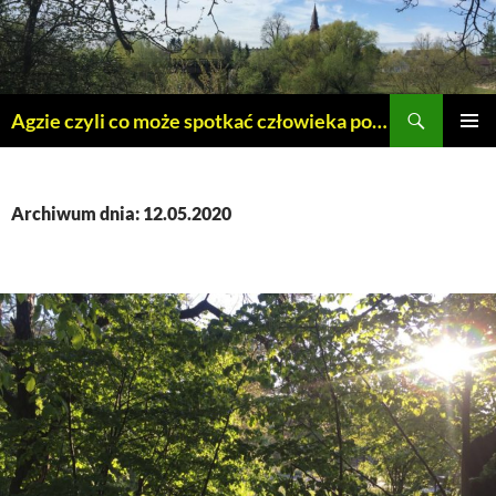
Szukaj
Agzie czyli co może spotkać człowieka po 45 – tce.
PRZEJDŹ
MENU
DO
GŁÓWN
TREŚCI
Archiwum dnia: 12.05.2020