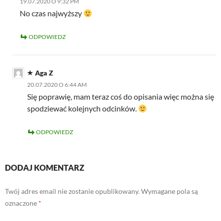
19.07.2020 O 9:32 PM
No czas najwyższy
ODPOWIEDZ
Aga Z
20.07.2020 O 6:44 AM
Się poprawię, mam teraz coś do opisania więc można się
spodziewać kolejnych odcinków.
ODPOWIEDZ
DODAJ KOMENTARZ
Twój adres email nie zostanie opublikowany.
Wymagane pola są
oznaczone
*