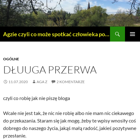
Szukaj
Agzie czyli co może spotkać człowieka po 45 – tce.
PRZEJDŹ
MENU
DO
GŁÓWN
TREŚCI
OGÓLNE
DŁUUGA PRZERWA
11.07.2020
AGA Z
2 KOMENTARZE
czyli co robię jak nie piszę bloga
Wcale nie jest tak, że nic nie robię albo nie mam nic ciekawego
do przekazania. Staram się jak mogę, żeby te wpisy wnosiły coś
dobrego do naszego życia, jakąś małą radość, jakieś pozytywne
przesłanie.