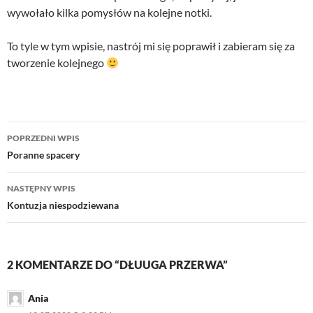
wywołało kilka pomysłów na kolejne notki.
To tyle w tym wpisie, nastrój mi się poprawił i zabieram się za
tworzenie kolejnego
Nawigacja
POPRZEDNI WPIS
wpisu
Poranne spacery
NASTĘPNY WPIS
Kontuzja niespodziewana
2 KOMENTARZE DO “DŁUUGA PRZERWA”
Ania