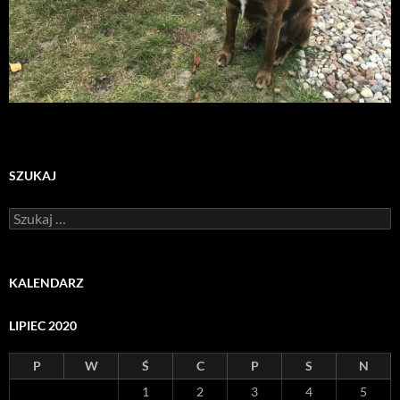
SZUKAJ
Szukaj:
KALENDARZ
LIPIEC 2020
P
W
Ś
C
P
S
N
1
2
3
4
5