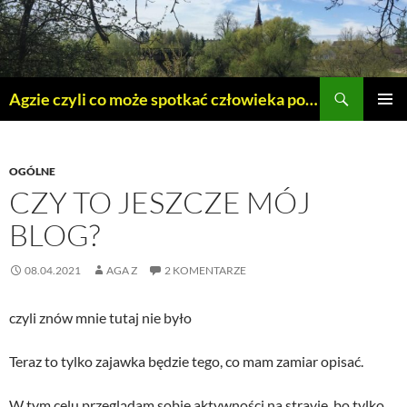
Szukaj
Agzie czyli co może spotkać człowieka po 45 – tce.
PRZEJDŹ
MENU
DO
GŁÓWN
TREŚCI
OGÓLNE
CZY TO JESZCZE MÓJ
BLOG?
08.04.2021
AGA Z
2 KOMENTARZE
czyli znów mnie tutaj nie było
Teraz to tylko zajawka będzie tego, co mam zamiar opisać.
W tym celu przeglądam sobie aktywności na stravie, bo tylko