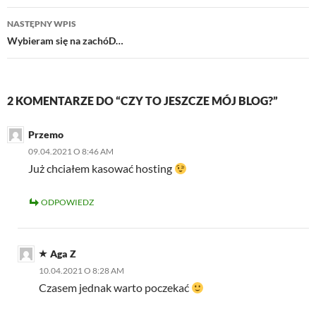
NASTĘPNY WPIS
Wybieram się na zachóD…
2 KOMENTARZE DO “CZY TO JESZCZE MÓJ BLOG?”
Przemo
09.04.2021 O 8:46 AM
Już chciałem kasować hosting
ODPOWIEDZ
Aga Z
10.04.2021 O 8:28 AM
Czasem jednak warto poczekać