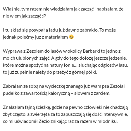
Właśnie, tym razem nie wiedziałam jak zacząć i napisałam, że
nie wiem jak zacząć ;P
I tu skład się posypał a ładu już dawno zabrakło. To może
jednak polećmy już z materiałem
Wyprawa z Zezolem do lasów w okolicy Barbarki to jedno z
moich ulubionych zajęć. A gdy do tego dołożę jeszcze jedzenie,
które można spożyć na natury łonie… słuchając odgłosów lasu,
to już zupełnie należy do przeżyć z górnej półki.
Zabrałam ze sobą na wycieczkę znanego już Wam psa Zezola i
pudełko z zawartością kaloryczną – słowem z żarciem.
Znalazłam fajną ścieżkę, gdzie na pewno człowieki nie chadzają
zbyt często, a zwierzęta za to zapuszczają się dość intensywnie,
co mi uświadomił Zezio znikając raz za razem w młodniku.