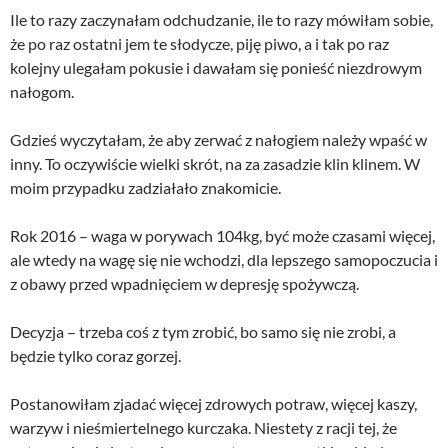
Ile to razy zaczynałam odchudzanie, ile to razy mówiłam sobie,
że po raz ostatni jem te słodycze, piję piwo, a i tak po raz
kolejny ulegałam pokusie i dawałam się ponieść niezdrowym
nałogom.
Gdzieś wyczytałam, że aby zerwać z nałogiem należy wpaść w
inny. To oczywiście wielki skrót, na za zasadzie klin klinem. W
moim przypadku zadziałało znakomicie.
Rok 2016 – waga w porywach 104kg, być może czasami więcej,
ale wtedy na wagę się nie wchodzi, dla lepszego samopoczucia i
z obawy przed wpadnięciem w depresję spożywczą.
Decyzja – trzeba coś z tym zrobić, bo samo się nie zrobi, a
będzie tylko coraz gorzej.
Postanowiłam zjadać więcej zdrowych potraw, więcej kaszy,
warzyw i nieśmiertelnego kurczaka. Niestety z racji tej, że