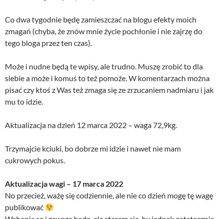
Co dwa tygodnie będę zamieszczać na blogu efekty moich
zmagań (chyba, że znów mnie życie pochłonie i nie zajrzę do
tego bloga przez ten czas).
Może i nudne będą te wpisy, ale trudno. Muszę zrobić to dla
siebie a może i komuś to też pomoże. W komentarzach można
pisać czy ktoś z Was też zmaga się ze zrzucaniem nadmiaru i jak
mu to idzie.
Aktualizacja na dzień 12 marca 2022 – waga 72,9kg.
Trzymajcie kciuki, bo dobrze mi idzie i nawet nie mam
cukrowych pokus.
Aktualizacja wagi – 17 marca 2022
No przecież, ważę się codziennie, ale nie co dzień mogę tę wagę
publikować
Wahania są i zawsze będą, ale staram się, by jednak ostatecznie