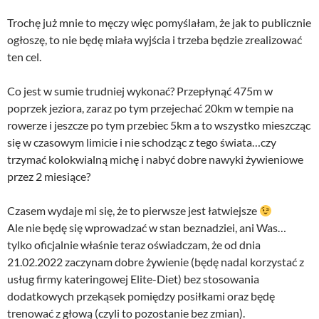
Trochę już mnie to męczy więc pomyślałam, że jak to publicznie
ogłoszę, to nie będę miała wyjścia i trzeba będzie zrealizować
ten cel.
Co jest w sumie trudniej wykonać? Przepłynąć 475m w
poprzek jeziora, zaraz po tym przejechać 20km w tempie na
rowerze i jeszcze po tym przebiec 5km a to wszystko mieszcząc
się w czasowym limicie i nie schodząc z tego świata…czy
trzymać kolokwialną michę i nabyć dobre nawyki żywieniowe
przez 2 miesiące?
Czasem wydaje mi się, że to pierwsze jest łatwiejsze
Ale nie będę się wprowadzać w stan beznadziei, ani Was…
tylko oficjalnie właśnie teraz oświadczam, że od dnia
21.02.2022 zaczynam dobre żywienie (będę nadal korzystać z
usług firmy kateringowej Elite-Diet) bez stosowania
dodatkowych przekąsek pomiędzy posiłkami oraz będę
trenować z głową (czyli to pozostanie bez zmian).