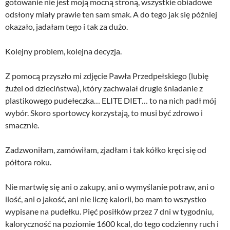
gotowanie nie jest moją mocną stroną, wszystkie obiadowe
odsłony miały prawie ten sam smak. A do tego jak się później
okazało, jadałam tego i tak za dużo.
Kolejny problem, kolejna decyzja.
Z pomocą przyszło mi zdjęcie Pawła Przedpełskiego (lubię
żużel od dzieciństwa), który zachwalał drugie śniadanie z
plastikowego pudełeczka… ELITE DIET… to na nich padł mój
wybór. Skoro sportowcy korzystają, to musi być zdrowo i
smacznie.
Zadzwoniłam, zamówiłam, zjadłam i tak kółko kręci się od
półtora roku.
Nie martwię się ani o zakupy, ani o wymyślanie potraw, ani o
ilość, ani o jakość, ani nie liczę kalorii, bo mam to wszystko
wypisane na pudełku. Pięć posiłków przez 7 dni w tygodniu,
kaloryczność na poziomie 1600 kcal, do tego codzienny ruch i