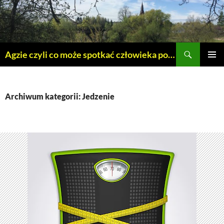
Szukaj
Agzie czyli co może spotkać człowieka po 45 – tce.
PRZEJDŹ
MENU
DO
GŁÓWN
TREŚCI
Archiwum kategorii: Jedzenie