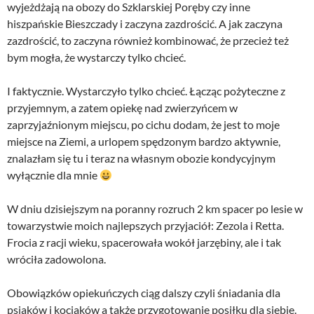
wyjeżdżają na obozy do Szklarskiej Poręby czy inne
hiszpańskie Bieszczady i zaczyna zazdrościć. A jak zaczyna
zazdrościć, to zaczyna również kombinować, że przecież też
bym mogła, że wystarczy tylko chcieć.
I faktycznie. Wystarczyło tylko chcieć. Łącząc pożyteczne z
przyjemnym, a zatem opiekę nad zwierzyńcem w
zaprzyjaźnionym miejscu, po cichu dodam, że jest to moje
miejsce na Ziemi, a urlopem spędzonym bardzo aktywnie,
znalazłam się tu i teraz na własnym obozie kondycyjnym
wyłącznie dla mnie
W dniu dzisiejszym na poranny rozruch 2 km spacer po lesie w
towarzystwie moich najlepszych przyjaciół: Zezola i Retta.
Frocia z racji wieku, spacerowała wokół jarzębiny, ale i tak
wróciła zadowolona.
Obowiązków opiekuńczych ciąg dalszy czyli śniadania dla
psiaków i kociaków a także przygotowanie posiłku dla siebie.