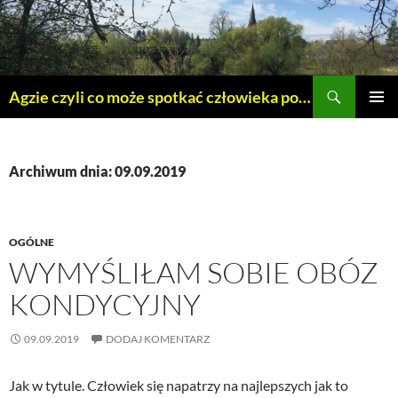
Szukaj
Agzie czyli co może spotkać człowieka po 45 – tce.
PRZEJDŹ
MENU
DO
GŁÓWN
TREŚCI
Archiwum dnia: 09.09.2019
OGÓLNE
WYMYŚLIŁAM SOBIE OBÓZ
KONDYCYJNY
09.09.2019
DODAJ KOMENTARZ
Jak w tytule. Człowiek się napatrzy na najlepszych jak to