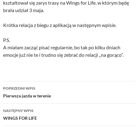
kształtował się zarys trasy na Wings for Life, w którym będę
brała udział 3 maja.
Krótka relacja z biegu z aplikacją w następnym wpisie.
P.S.
A miałam zacząć pisać regularnie, bo tak po kilku dniach
emocje już nie te i trudno się zebrać do relacji „na gorąco”.
Nawigacja
POPRZEDNI WPIS
wpisu
Pierwsza jazda w terenie
NASTĘPNY WPIS
WINGS FOR LIFE