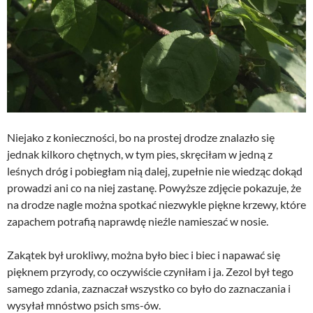
Niejako z konieczności, bo na prostej drodze znalazło się
jednak kilkoro chętnych, w tym pies, skręciłam w jedną z
leśnych dróg i pobiegłam nią dalej, zupełnie nie wiedząc dokąd
prowadzi ani co na niej zastanę. Powyższe zdjęcie pokazuje, że
na drodze nagle można spotkać niezwykle piękne krzewy, które
zapachem potrafią naprawdę nieźle namieszać w nosie.
Zakątek był urokliwy, można było biec i biec i napawać się
pięknem przyrody, co oczywiście czyniłam i ja. Zezol był tego
samego zdania, zaznaczał wszystko co było do zaznaczania i
wysyłał mnóstwo psich sms-ów.