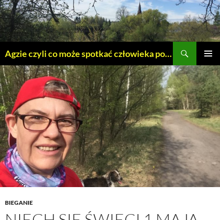
Szukaj
Agzie czyli co może spotkać człowieka po 45 – tce.
PRZEJDŹ
MENU
DO
GŁÓWN
TREŚCI
BIEGANIE
NIECH SIĘ ŚWIĘCI 1 MAJA