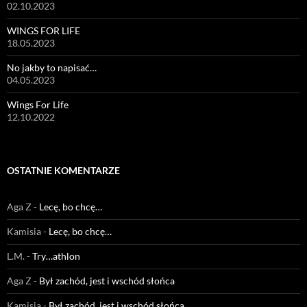
02.10.2023
WINGS FOR LIFE
18.05.2023
No jakby to napisać…
04.05.2023
Wings For Life
12.10.2022
OSTATNIE KOMENTARZE
Aga Z
-
Lecę, bo chcę…
Kamisia
-
Lecę, bo chcę…
L.M.
-
Try…athlon
Aga Z
-
Był zachód, jest i wschód słońca
Kamisia
-
Był zachód, jest i wschód słońca