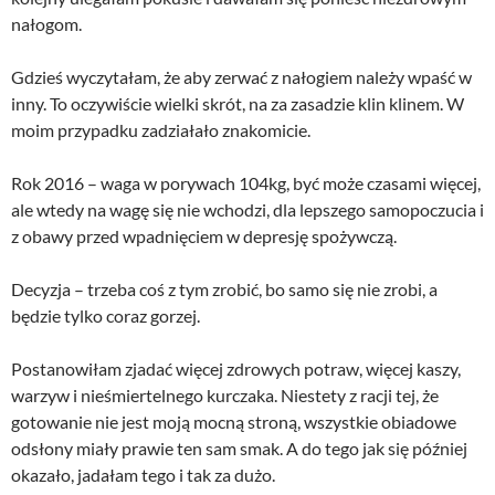
nałogom.
Gdzieś wyczytałam, że aby zerwać z nałogiem należy wpaść w
inny. To oczywiście wielki skrót, na za zasadzie klin klinem. W
moim przypadku zadziałało znakomicie.
Rok 2016 – waga w porywach 104kg, być może czasami więcej,
ale wtedy na wagę się nie wchodzi, dla lepszego samopoczucia i
z obawy przed wpadnięciem w depresję spożywczą.
Decyzja – trzeba coś z tym zrobić, bo samo się nie zrobi, a
będzie tylko coraz gorzej.
Postanowiłam zjadać więcej zdrowych potraw, więcej kaszy,
warzyw i nieśmiertelnego kurczaka. Niestety z racji tej, że
gotowanie nie jest moją mocną stroną, wszystkie obiadowe
odsłony miały prawie ten sam smak. A do tego jak się później
okazało, jadałam tego i tak za dużo.