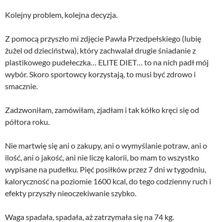
Kolejny problem, kolejna decyzja.
Z pomocą przyszło mi zdjęcie Pawła Przedpełskiego (lubię
żużel od dzieciństwa), który zachwalał drugie śniadanie z
plastikowego pudełeczka… ELITE DIET… to na nich padł mój
wybór. Skoro sportowcy korzystają, to musi być zdrowo i
smacznie.
Zadzwoniłam, zamówiłam, zjadłam i tak kółko kręci się od
półtora roku.
Nie martwię się ani o zakupy, ani o wymyślanie potraw, ani o
ilość, ani o jakość, ani nie liczę kalorii, bo mam to wszystko
wypisane na pudełku. Pięć posiłków przez 7 dni w tygodniu,
kaloryczność na poziomie 1600 kcal, do tego codzienny ruch i
efekty przyszły nieoczekiwanie szybko.
Waga spadała, spadała, aż zatrzymała się na 74 kg.