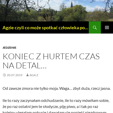
Szukaj
Agzie czyli co może spotkać człowieka po 45 – tce.
PRZEJDŹ
MENU
DO
GŁÓWN
TREŚCI
JEDZENIE
KONIEC Z HURTEM CZAS
NA DETAL…
20.07.2019
AGA Z
Od zawsze zmora nie tylko moja. Waga… zbyt duża, rzecz jasna.
Ile to razy zaczynałam odchudzanie, ile to razy mówiłam sobie,
że po raz ostatni jem te słodycze, piję piwo, a i tak po raz
kolejny ulegałam pokusie i dawałam się ponieść niezdrowym